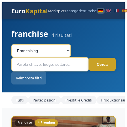
Euro
Kapital
Marktplatz
Kategorien
Preise
▾
franchise
4 risultati
Cerca
Reimposta filtri
Tutti
Partecipazioni
Prestiti e Crediti
Produktionsan
Franchise
⭐ Premium