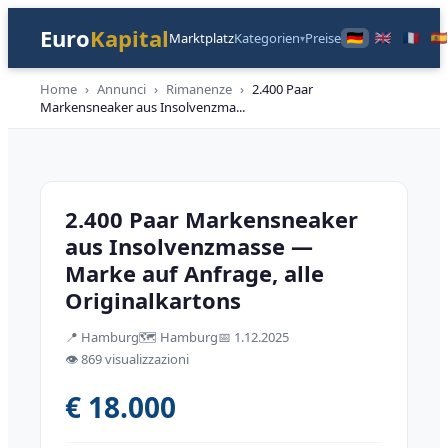
Euro
Kapital
Marktplatz
Kategorien
Preise
▾
Home
›
Annunci
›
Rimanenze
›
2.400 Paar
Markensneaker aus Insolvenzma
...
Restposten
2.400 Paar Markensneaker
aus Insolvenzmasse —
Marke auf Anfrage, alle
Originalkartons
📍
Hamburg
🗺️
Hamburg
📅
1.12.2025
👁️
869 visualizzazioni
€ 18.000