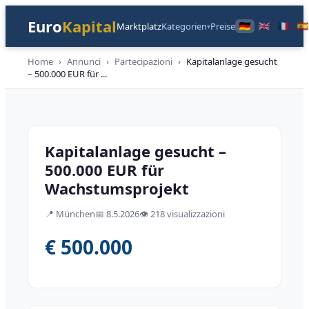
Euro
Kapital
Marktplatz
Kategorien
Preise
▾
Home
›
Annunci
›
Partecipazioni
›
Kapitalanlage gesucht
– 500.000 EUR für
...
Beteiligungen
Kapitalanlage gesucht –
500.000 EUR für
Wachstumsprojekt
📍
München
📅
8.5.2026
👁️
218 visualizzazioni
€ 500.000