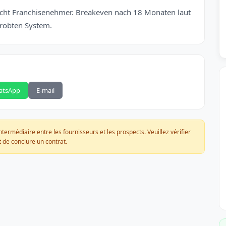
ucht Franchisenehmer. Breakeven nach 18 Monaten laut
probten System.
atsApp
E-mail
ermédiaire entre les fournisseurs et les prospects. Veuillez vérifier
 de conclure un contrat.