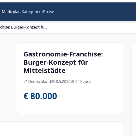
Marktplatz
Kategorien
Preise
▾
hise: Burger-Konzept fü
...
Gastronomie-Franchise:
Burger-Konzept für
Mittelstädte
📍
Deutschland
📅
8.5.2026
👁️
249 vues
€ 80.000