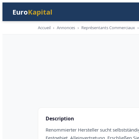
Euro
Kapital
Accueil
›
Annonces
›
Représentants Commerciaux
›
Handelsvertretungen
Description
Renommierter Hersteller sucht selbstständig
Festgebiet, Alleinvertretung. Erschließen S