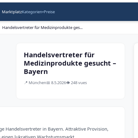
Marktplatz
Kategorien
Preise
▾
Handelsvertreter für Medizinprodukte ges
...
Handelsvertreter für
Medizinprodukte gesucht –
Bayern
📍
München
📅
8.5.2026
👁️
248 vues
e Handelsvertreter in Bayern. Attraktive Provision,
ie einen lukrativen Wachstumsmarkt.