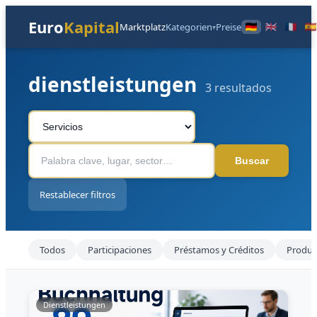
Euro
Kapital
Marktplatz
Kategorien
Preise
▾
dienstleistungen
3 resultados
Buscar
Restablecer filtros
Todos
Participaciones
Préstamos y Créditos
Produk
Dienstleistungen