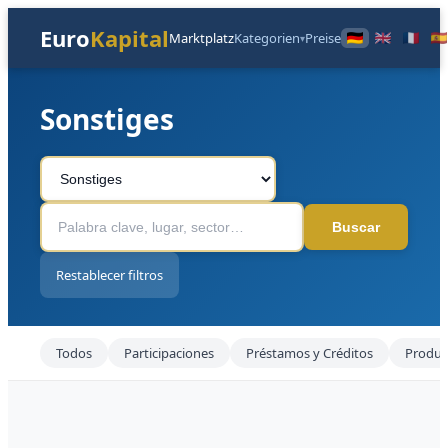
Euro
Kapital
Marktplatz
Kategorien
Preise
▾
Sonstiges
Buscar
Restablecer filtros
Todos
Participaciones
Préstamos y Créditos
Produk