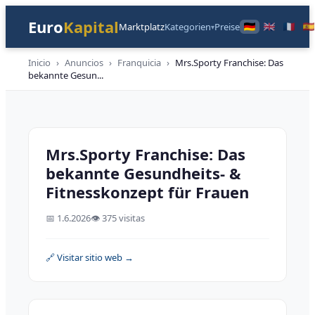
Euro
Kapital
Marktplatz
Kategorien
Preise
▾
Inicio
›
Anuncios
›
Franquicia
›
Mrs.Sporty Franchise: Das
bekannte Gesun
...
Franchise
Mrs.Sporty Franchise: Das
bekannte Gesundheits- &
Fitnesskonzept für Frauen
📅
1.6.2026
👁️
375 visitas
🔗 Visitar sitio web →