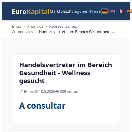
Euro
Kapital
Marktplatz
Kategorien
Preise
▾
Inicio
›
Anuncios
›
Representantes
Comerciales
›
Handelsvertreter im Bereich Gesundheit -
...
Handelsvertretungen
Handelsvertreter im Bereich
Gesundheit - Wellness
gesucht
📍
Brilon
📅
10.5.2026
👁️
309 visitas
A consultar