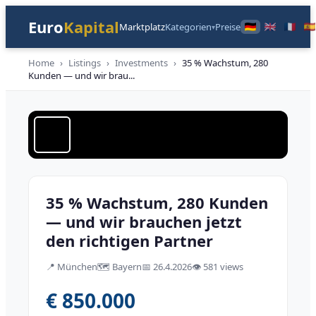
Euro
Kapital
Marktplatz
Kategorien
Preise
▾
Home
›
Listings
›
Investments
›
35 % Wachstum, 280
Kunden — und wir brau
...
1
/
2
‹
›
Beteiligungen
⭐ Premium
35 % Wachstum, 280 Kunden
— und wir brauchen jetzt
den richtigen Partner
📍
München
🗺️
Bayern
📅
26.4.2026
👁️
581 views
€ 850.000