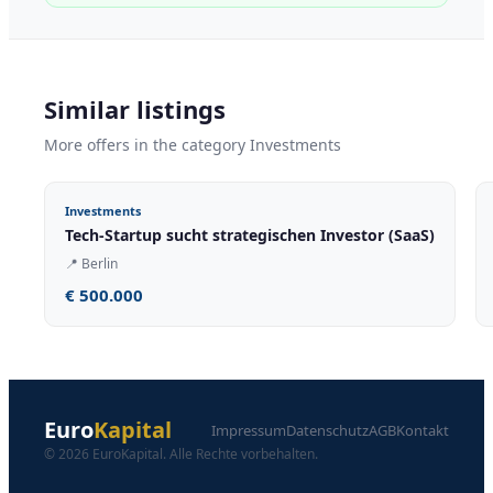
Similar listings
More offers in the category Investments
Investments
Tech-Startup sucht strategischen Investor (SaaS)
📍
Berlin
€ 500.000
Euro
Kapital
Impressum
Datenschutz
AGB
Kontakt
© 2026 EuroKapital. Alle Rechte vorbehalten.