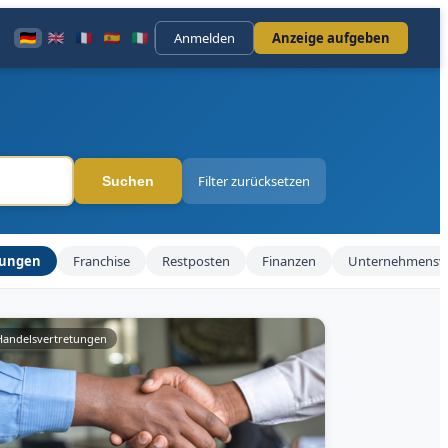
Anmelden
Anzeige aufgeben
Filter zurücksetzen
Suchen
tungen
Franchise
Restposten
Finanzen
Unternehmensv
Handelsvertretungen