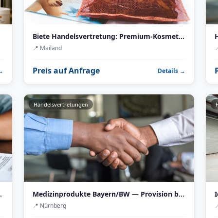
Biete Handelsvertretung: Premium-Kosmetik aus Italien
📍
Mailand
Preis auf Anfrage
 →
Details →
Handelsvertretungen
üromöbel-Vertretung frei
Medizinprodukte Bayern/BW — Provision bis 12 %, Muster gestellt, sofort startbereit
📍
Nürnberg