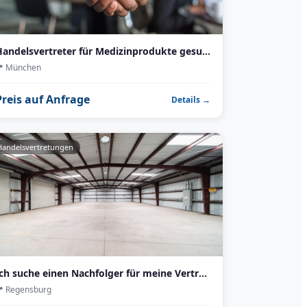
Handelsvertreter für Medizinprodukte gesucht – Bayern
📍
München
Preis auf Anfrage
Details →
Handelsvertretungen
Ich suche einen Nachfolger für meine Vertretung — 18 Jahre aufgebaut, 120.000 € Jahresprovision
📍
Regensburg