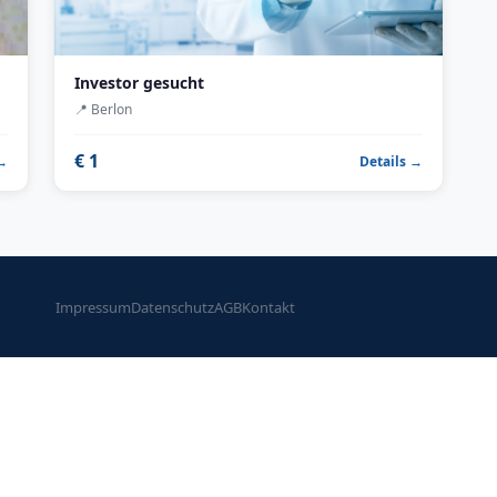
Investor gesucht
📍
Berlon
€ 1
 →
Details →
Impressum
Datenschutz
AGB
Kontakt