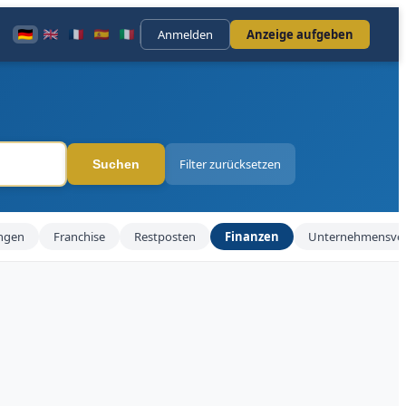
Anmelden
Anzeige aufgeben
Filter zurücksetzen
Suchen
ngen
Franchise
Restposten
Finanzen
Unternehmensver