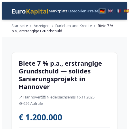
Euro
Kapital
Marktplatz
Kategorien
Preise
▾
Startseite
›
Anzeigen
›
Darlehen und Kredite
›
Biete 7 %
p.a., erstrangige Grundschuld
...
Darlehen und Kredite
Biete 7 % p.a., erstrangige
Grundschuld — solides
Sanierungsprojekt in
Hannover
📍
Hannover
🗺️
Niedersachsen
📅
16.11.2025
👁️
656 Aufrufe
€ 1.200.000