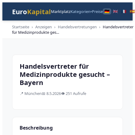
Euro
Kapital
Marktplatz
Kategorien
Preise
▾
Startseite
›
Anzeigen
›
Handelsvertretungen
›
Handelsvertreter
für Medizinprodukte ges
...
Handelsvertretungen
Handelsvertreter für
Medizinprodukte gesucht –
Bayern
📍
München
📅
8.5.2026
👁️
251 Aufrufe
Beschreibung