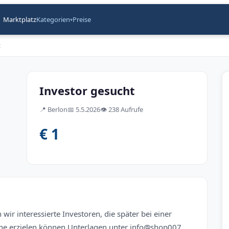
Marktplatz
Kategorien
Preise
▾
t
Investor gesucht
📍
Berlon
📅
5.5.2026
👁️
238 Aufrufe
€ 1
wir interessierte Investoren, die später bei einer
ne erzielen können Unterlagen unter info@shop007