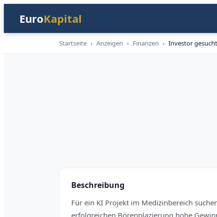
Euro
Kapital
Startseite
›
Anzeigen
›
Finanzen
›
Investor gesuch
Finanzen
Beschreibung
Für ein KI Projekt im Medizinbereich suchen 
erfolgreichen Börenplazierung hohe Gewin